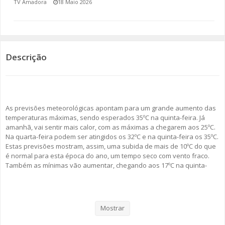
TV Amadora
18 Maio 2026
SOMOS TODOS EUROPEUS
ENCONTROS IMAGINÁRIOS
Descrição
AMADORA LIGA À RESILIÊNCIA
VEMOS OUVIMOS E LEMOS
As previsões meteorológicas apontam para um grande aumento das
(RE) PENSAMENTOS
temperaturas máximas, sendo esperados 35ºC na quinta-feira. Já
amanhã, vai sentir mais calor, com as máximas a chegarem aos 25ºC.
ECOMOVE-TE
Na quarta-feira podem ser atingidos os 32ºC e na quinta-feira os 35ºC.
Estas previsões mostram, assim, uma subida de mais de 10ºC do que
HISTÓRIAS DE ABRIL
é normal para esta época do ano, um tempo seco com vento fraco.
Também as mínimas vão aumentar, chegando aos 17ºC na quinta-
feira. Existe, assim, a possibilidade de esta ser a primeira onda de
calor de 2026. Este aumento de temperatura deve-se a uma
deslocação de massa de ares tropicais do norte de África para a
Península Ibérica.
Mostrar