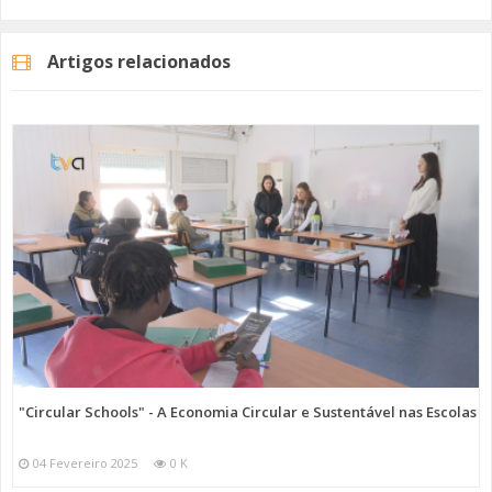
A Proteção Civil da Amadora alerta, assim, os grupos de pessoas mais
vulneráveis, pessoas idosas, crianças e pacientes com doenças
crónicas, para adotarem medidas de autoproteção, como manter-se
Artigos relacionados
hidratado, evitar a exposição ao sol, de forma prolongada, nas horas
de maior calor e adaptar as habitações ao aumento de temperatura.
Imagem: Unsplash
Categorias
Noticias
Atualidade
"Circular Schools" - A Economia Circular e Sustentável nas Escolas
04 Fevereiro 2025
0 K