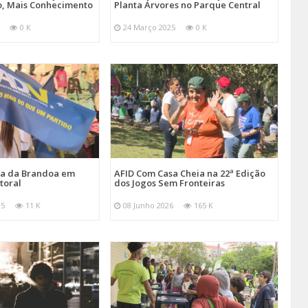
, Mais Conhecimento
Planta Árvores no Parque Central
0 K
24 Março 2025
0 K
ira da Brandoa em
AFID Com Casa Cheia na 22ª Edição
toral
dos Jogos Sem Fronteiras
25
11 K
08 Junho 2026
165 K