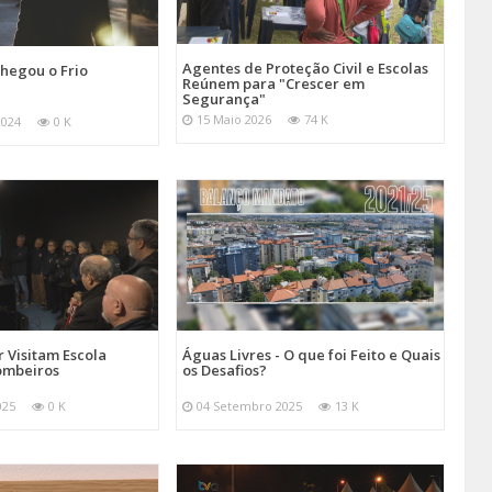
Agentes de Proteção Civil e Escolas
hegou o Frio
Reúnem para "Crescer em
Segurança"
15 Maio 2026
74 K
2024
0 K
 Visitam Escola
Águas Livres - O que foi Feito e Quais
ombeiros
os Desafios?
025
0 K
04 Setembro 2025
13 K