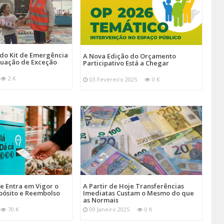
 do Kit de Emergência
A Nova Edição do Orçamento
tuação de Exceção
Participativo Está a Chegar
2 K
03 Fevereiro 2025
0 K
je Entra em Vigor o
A Partir de Hoje Transferências
pósito e Reembolso
Imediatas Custam o Mesmo do que
as Normais
70 K
09 Janeiro 2025
0 K