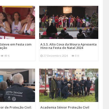
Esteve em Festa com
A.S.S. Alto Cova da Moura Apresenta
mação
Hino na Festa de Natal 2024
49 K
27 Dezembro 2024
0 K
r de Proteção Civil:
Academia Sénior Proteção Civil