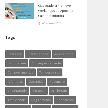
CM Amadora Promove
Workshops de Apoio ao
Cuidador Informal
05 Agosto 2026
Tags
Regressa
Solidariedade
Apresentado
Reportagem
Consequentemente
Comportamentos
Temperaturas
Alfornelos
Garantida
Novembro
Voluntariado
Iniciativa
Acolheram
Tradicionais
Regulamento
Parlamento