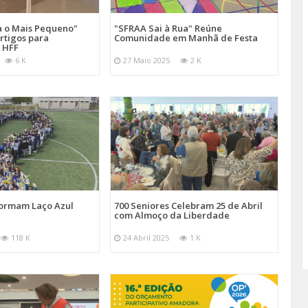
a o Mais Pequeno"
"SFRAA Sai à Rua" Reúne
rtigos para
Comunidade em Manhã de Festa
 HFF
6 K
27 Maio 2025
2 K
Formam Laço Azul
700 Seniores Celebram 25 de Abril
com Almoço da Liberdade
118 K
24 Abril 2025
1 K