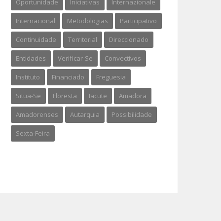
Oportunidade
Iniciativas
Internazionale
Internacional
Metodologias
Participativo
Continuidade
Territorial
Direccionado
Entidades
Verificar-Se
Convectivos
Instituto
Financiado
Freguesia
Situa-Se
Floresta
Iacute
Amadora
Amadorenses
Autarquia
Possibilidade
Sexta-Feira