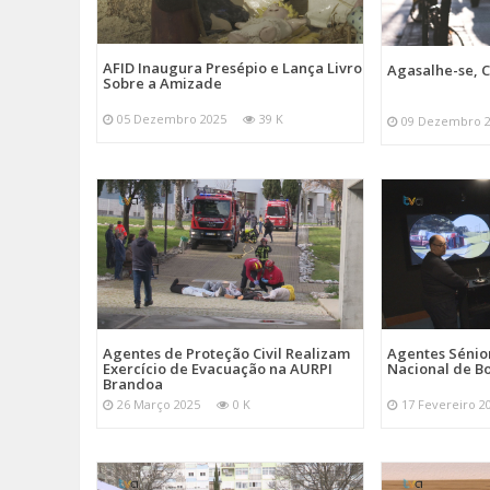
AFID Inaugura Presépio e Lança Livro
Agasalhe-se, C
Sobre a Amizade
05 Dezembro 2025
39 K
09 Dezembro 
Agentes de Proteção Civil Realizam
Agentes Sénior
Exercício de Evacuação na AURPI
Nacional de B
Brandoa
26 Março 2025
0 K
17 Fevereiro 2