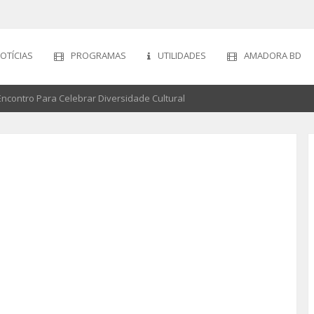
OTÍCIAS
PROGRAMAS
UTILIDADES
AMADORA BD
ncontro Para Celebrar Diversidade Cultural