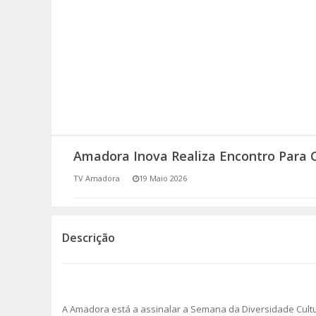
SOMOS TODOS EUROPEUS
ENCONTROS IMAGINÁRIOS
AMADORA LIGA À RESILIÊNCIA
VEMOS OUVIMOS E LEMOS
Amadora Inova Realiza Encontro Para C
(RE) PENSAMENTOS
TV Amadora
19 Maio 2026
ECOMOVE-TE
HISTÓRIAS DE ABRIL
Descrição
A Amadora está a assinalar a Semana da Diversidade Cultu