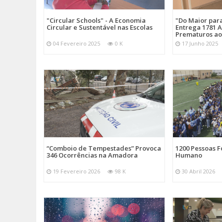
"Circular Schools" - A Economia
"Do Maior par
Circular e Sustentável nas Escolas
Entrega 1781 A
Prematuros ao
04 Fevereiro 2025
0 K
17 Junho 2025
“Comboio de Tempestades” Provoca
1200 Pessoas 
346 Ocorrências na Amadora
Humano
19 Fevereiro 2026
98 K
30 Abril 2026