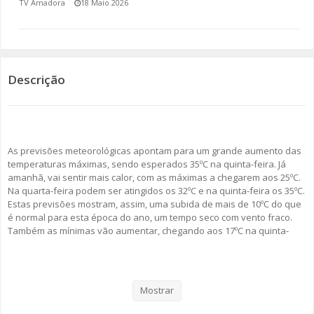
TV Amadora
18 Maio 2026
SOMOS TODOS EUROPEUS
ENCONTROS IMAGINÁRIOS
Descrição
AMADORA LIGA À RESILIÊNCIA
VEMOS OUVIMOS E LEMOS
As previsões meteorológicas apontam para um grande aumento das
(RE) PENSAMENTOS
temperaturas máximas, sendo esperados 35ºC na quinta-feira. Já
amanhã, vai sentir mais calor, com as máximas a chegarem aos 25ºC.
ECOMOVE-TE
Na quarta-feira podem ser atingidos os 32ºC e na quinta-feira os 35ºC.
Estas previsões mostram, assim, uma subida de mais de 10ºC do que
HISTÓRIAS DE ABRIL
é normal para esta época do ano, um tempo seco com vento fraco.
Também as mínimas vão aumentar, chegando aos 17ºC na quinta-
feira. Existe, assim, a possibilidade de esta ser a primeira onda de
calor de 2026. Este aumento de temperatura deve-se a uma
deslocação de massa de ares tropicais do norte de África para a
Península Ibérica.
Mostrar