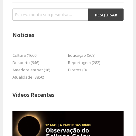
Noticias
Cultura (1666)
Educação (568)
Desporto (946)
Reportagem (282)
Amadora em set (16)
Diretos (0)
Atualidade (3850)
Videos Recentes