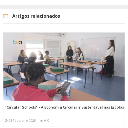
A Proteção Civil da Amadora alerta, assim, os grupos de pessoas mais
vulneráveis, pessoas idosas, crianças e pacientes com doenças
crónicas, para adotarem medidas de autoproteção, como manter-se
Artigos relacionados
hidratado, evitar a exposição ao sol, de forma prolongada, nas horas
de maior calor e adaptar as habitações ao aumento de temperatura.
Imagem: Unsplash
Categorias
Noticias
Atualidade
"Circular Schools" - A Economia Circular e Sustentável nas Escolas
04 Fevereiro 2025
0 K