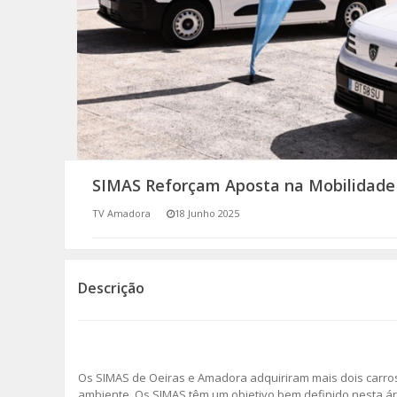
SOMOS TODOS EUROPEUS
ENCONTROS IMAGINÁRIOS
AMADORA LIGA À RESILIÊNCIA
VEMOS OUVIMOS E LEMOS
SIMAS Reforçam Aposta na Mobilidade 
(RE) PENSAMENTOS
TV Amadora
18 Junho 2025
ECOMOVE-TE
HISTÓRIAS DE ABRIL
Descrição
Os SIMAS de Oeiras e Amadora adquiriram mais dois carros 
ambiente. Os SIMAS têm um objetivo bem definido nesta ár