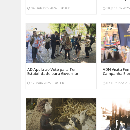
04 Outubro 2024
0 K
30 Janeiro 2025
AD Apela ao Voto para Ter
ADN Visita Fe
Estabilidade para Governar
Campanha Elei
12 Maio 2025
1 K
07 Outubro 20