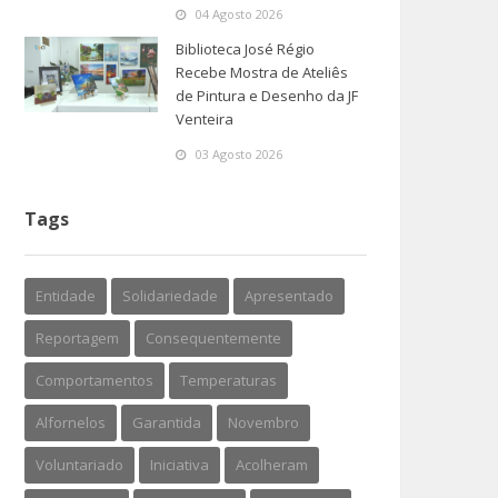
04 Agosto 2026
Biblioteca José Régio
Recebe Mostra de Ateliês
de Pintura e Desenho da JF
Venteira
03 Agosto 2026
Tags
Entidade
Solidariedade
Apresentado
Reportagem
Consequentemente
Comportamentos
Temperaturas
Alfornelos
Garantida
Novembro
Voluntariado
Iniciativa
Acolheram