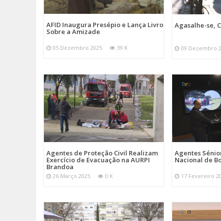
AFID Inaugura Presépio e Lança Livro
Agasalhe-se, C
Sobre a Amizade
05 Dezembro 2025
39 K
09 Dezembro 
Agentes de Proteção Civil Realizam
Agentes Sénior
Exercício de Evacuação na AURPI
Nacional de B
Brandoa
26 Março 2025
0 K
17 Fevereiro 2