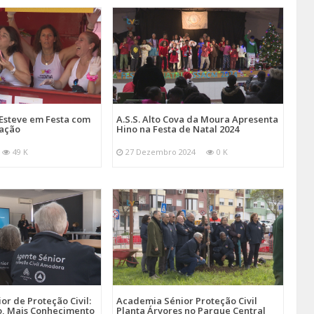
Esteve em Festa com
A.S.S. Alto Cova da Moura Apresenta
mação
Hino na Festa de Natal 2024
49 K
27 Dezembro 2024
0 K
r de Proteção Civil:
Academia Sénior Proteção Civil
, Mais Conhecimento
Planta Árvores no Parque Central