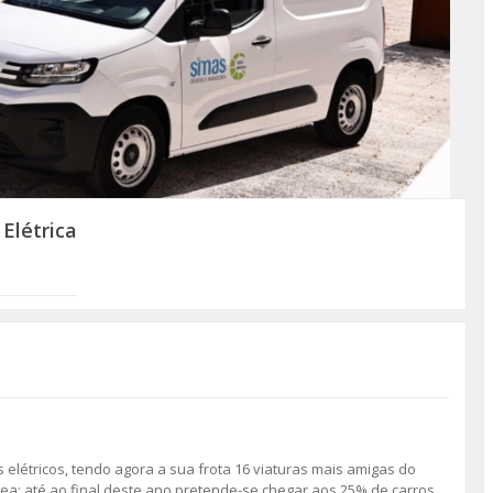
Elétrica
elétricos, tendo agora a sua frota 16 viaturas mais amigas do
ea: até ao final deste ano pretende-se chegar aos 25% de carros