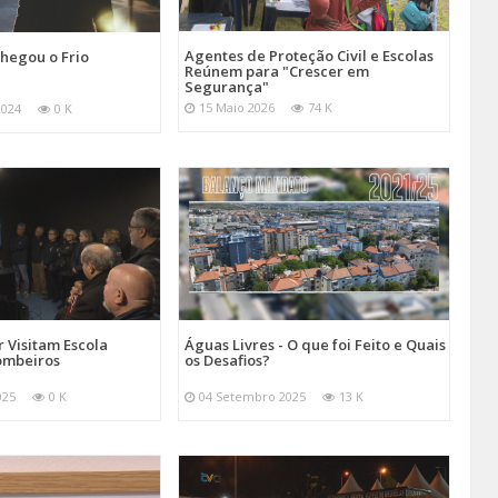
Agentes de Proteção Civil e Escolas
hegou o Frio
Reúnem para "Crescer em
Segurança"
15 Maio 2026
74 K
2024
0 K
 Visitam Escola
Águas Livres - O que foi Feito e Quais
ombeiros
os Desafios?
025
0 K
04 Setembro 2025
13 K