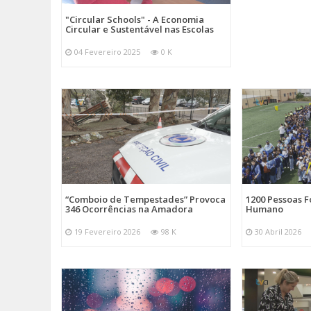
"Circular Schools" - A Economia
Circular e Sustentável nas Escolas
04 Fevereiro 2025
0 K
“Comboio de Tempestades” Provoca
1200 Pessoas 
346 Ocorrências na Amadora
Humano
19 Fevereiro 2026
98 K
30 Abril 2026