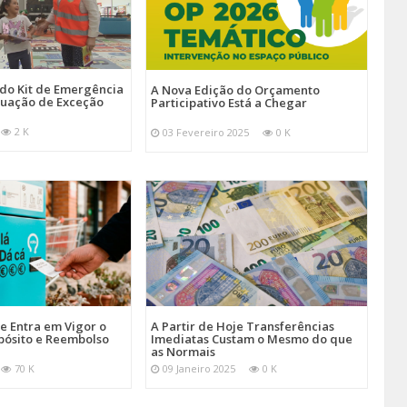
 do Kit de Emergência
A Nova Edição do Orçamento
tuação de Exceção
Participativo Está a Chegar
2 K
03 Fevereiro 2025
0 K
je Entra em Vigor o
A Partir de Hoje Transferências
pósito e Reembolso
Imediatas Custam o Mesmo do que
as Normais
70 K
09 Janeiro 2025
0 K