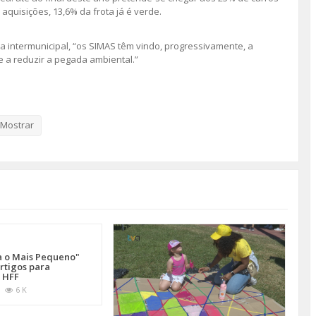
aquisições, 13,6% da frota já é verde.
intermunicipal, “os SIMAS têm vindo, progressivamente, a
e a reduzir a pegada ambiental.”
om autonomia de 320 quilómetros. Desta forma, reduz-se a poluição
ssão de gases poluentes.
Mostrar
a o Mais Pequeno"
rtigos para
 HFF
6 K