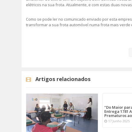
elétricos na sua frota. Atualmente, e com estas duas novas 
Como se pode ler no comunicado enviado por esta empresa 
transformar a sua frota automóvel numa frota mais verde 
As duas viaturas adquiridas são ligeiras de mercadores c
sonora, em meio urbano, e ao mesmo tempo não há a emi
Imagem: SIMAS de Oeiras e Amadora
Artigos relacionados
Categorias
Noticias
Atualidade
"Do Maior par
Entrega 1781 A
Prematuros ao
17 Junho 2025