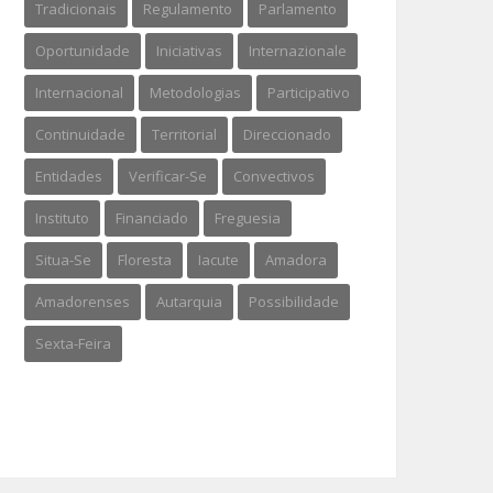
Tradicionais
Regulamento
Parlamento
Oportunidade
Iniciativas
Internazionale
Internacional
Metodologias
Participativo
Continuidade
Territorial
Direccionado
Entidades
Verificar-Se
Convectivos
Instituto
Financiado
Freguesia
Situa-Se
Floresta
Iacute
Amadora
Amadorenses
Autarquia
Possibilidade
Sexta-Feira