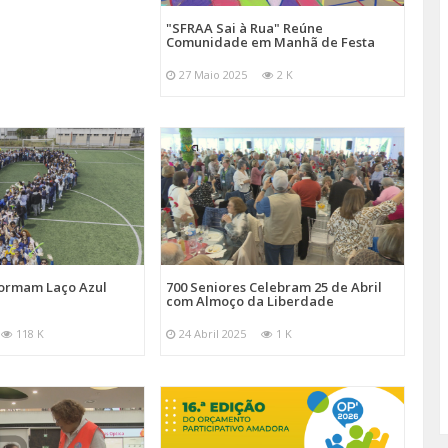
"SFRAA Sai à Rua" Reúne
Comunidade em Manhã de Festa
27 Maio 2025
2 K
Formam Laço Azul
700 Seniores Celebram 25 de Abril
com Almoço da Liberdade
118 K
24 Abril 2025
1 K