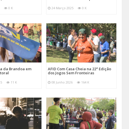
0 K
24 Março 2025
0 K
ira da Brandoa em
AFID Com Casa Cheia na 22ª Edição
toral
dos Jogos Sem Fronteiras
25
11 K
08 Junho 2026
164 K