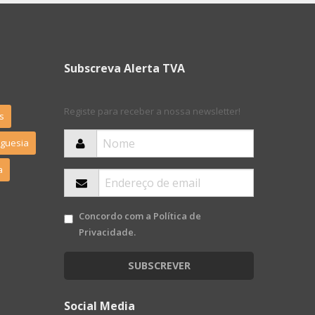
Subscreva Alerta TVA
Registe para receber a nossa newsletter!
s
eguesia
a
Concordo com a
Política de
Privacidade
.
SUBSCREVER
Social Media