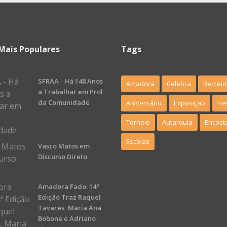
Mais Populares
Tags
SFRAA - Há 148 Anos
Amadora
Celebra
Recreio
a Trabalhar em Prol
da Comunidade
Aniversário
Exposição
Fr
Torneio
Autarquia
Encost
Escolas
Vasco Matos em
Discurso Direto
Amadora Fado: 14ª
Edição Traz Raquel
Tavares, Maria Ana
Bobone e Adriano