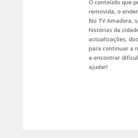
O conteúdo que pr
removida, o endere
No TV Amadora, so
histórias da cida
actualizações, do
para continuar a 
a encontrar dific
ajudar!