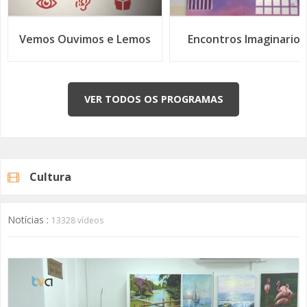
Encontros Imaginarios
Histórias de Abril
Grupo de Mulheres Pedala pela Galiza Numa Aventura
Solidária
VER TODOS OS PROGRAMAS
Cultura
Biblioteca José Régio Recebe Mostra de Ateliês de
Notícias :
13328 vídeos
Pintura e Desenho da JF Venteira