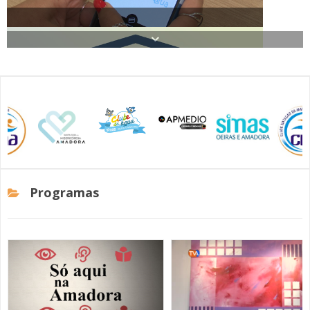
SOMOS TODOS EUROPEUS
ENCONTROS IMAGINÁRIOS
AMADORA LIGA À RESILIÊNCIA
Amadora Homenageia Mais de 170 Empresas pela sua
VEMOS OUVIMOS E LEMOS
Responsabilidade Social
(RE) PENSAMENTOS
ECOMOVE-TE
Programas
HISTÓRIAS DE ABRIL
CM Amadora Promove Workshops de Apoio ao
Cuidador Informal