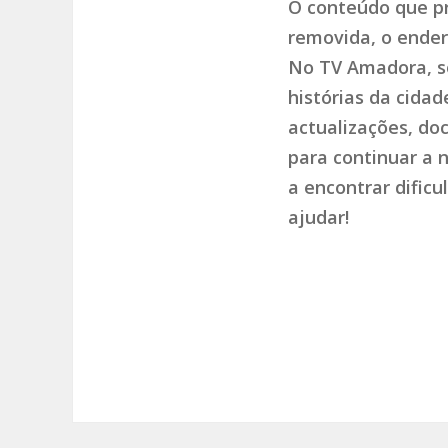
O conteúdo que pr
removida, o endere
No TV Amadora, so
histórias da cida
actualizações, do
para continuar a 
a encontrar dific
ajudar!