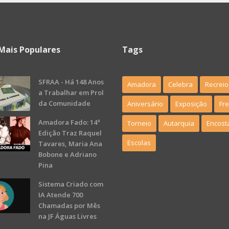
Mais Populares
Tags
SFRAA - Há 148 Anos
Amadora
Celebra
Recreio
a Trabalhar em Prol
da Comunidade
Aniversário
Exposição
Fr
Amadora Fado: 14ª
Torneio
Autarquia
Encost
Edição Traz Raquel
Escolas
Tavares, Maria Ana
Bobone e Adriano
Pina
Sistema Criado com
IA Atende 700
Chamadas por Mês
na JF Águas Livres