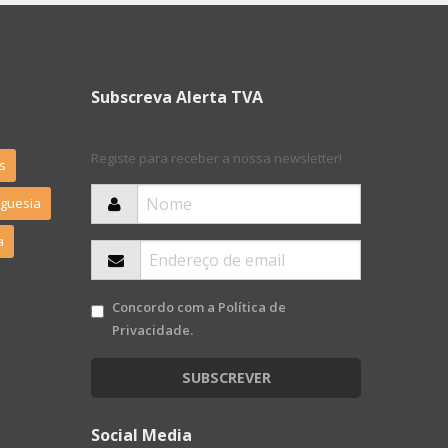
Subscreva Alerta TVA
Registe para receber a nossa newsletter!
s
eguesia
a
Concordo com a
Política de
Privacidade
.
SUBSCREVER
Social Media