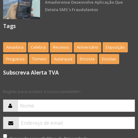
Amadorense Desenvolve Aplicação Que
Deteta SMS´s Fraudulentos
Tags
Amadora
Celebra
Recreios
Aniversário
Exposição
Freguesia
Torneio
Autarquia
Encosta
Escolas
Subscreva Alerta TVA
Registe para receber a nossa newsletter!