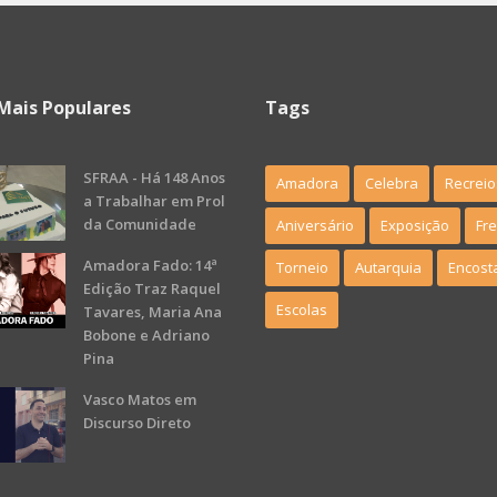
Mais Populares
Tags
SFRAA - Há 148 Anos
Amadora
Celebra
Recreio
a Trabalhar em Prol
da Comunidade
Aniversário
Exposição
Fr
Amadora Fado: 14ª
Torneio
Autarquia
Encost
Edição Traz Raquel
Escolas
Tavares, Maria Ana
Bobone e Adriano
Pina
Vasco Matos em
Discurso Direto