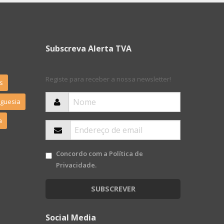
Subscreva Alerta TVA
Registe para receber a nossa newsletter!
s
eguesia
a
Concordo com a
Política de
Privacidade
.
SUBSCREVER
Social Media