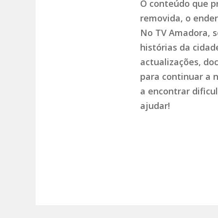
O conteúdo que pr
removida, o endere
No TV Amadora, so
histórias da cida
actualizações, do
para continuar a 
a encontrar dific
ajudar!