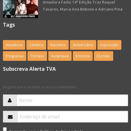
Amadora Fado: 14ª Edição Traz Raquel
Tavares, Maria Ana Bobone e Adriano Pina
Tags
Amadora
Celebra
Recreios
Aniversário
Exposição
Freguesia
Torneio
Autarquia
Encosta
Escolas
Subscreva Alerta TVA
Registe para receber a nossa newsletter!