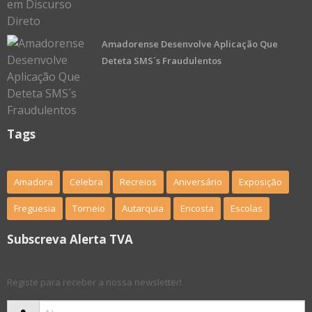
Amadorense Desenvolve Aplicação Que
Deteta SMS´s Fraudulentos
Tags
Amadora
Celebra
Recreios
Aniversário
Exposição
Freguesia
Torneio
Autarquia
Encosta
Escolas
Subscreva Alerta TVA
Registe para receber a nossa newsletter!