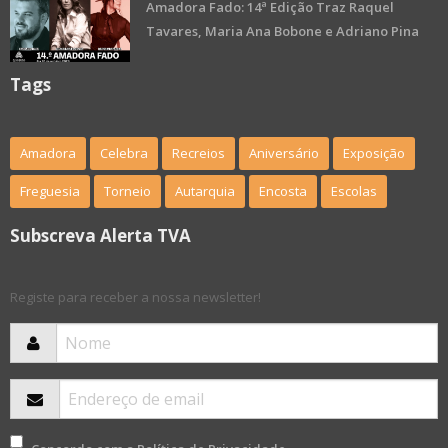
Amadora Fado: 14ª Edição Traz Raquel
Tavares, Maria Ana Bobone e Adriano Pina
Tags
Amadora
Celebra
Recreios
Aniversário
Exposição
Freguesia
Torneio
Autarquia
Encosta
Escolas
Subscreva Alerta TVA
Registe para receber a nossa newsletter!