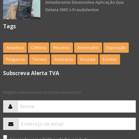
Amadorense Desenvolve Aplicação Que
Deteta SMS´s Fraudulentos
Tags
Amadora
Celebra
Recreios
Aniversário
Exposição
Freguesia
Torneio
Autarquia
Encosta
Escolas
Subscreva Alerta TVA
Registe para receber a nossa newsletter!