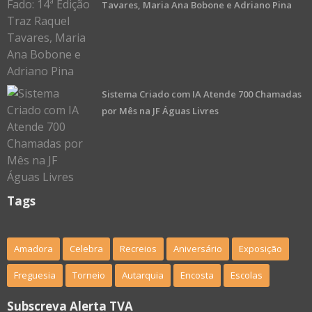
Tavares, Maria Ana Bobone e Adriano Pina
Sistema Criado com IA Atende 700 Chamadas
por Mês na JF Águas Livres
Tags
Amadora
Celebra
Recreios
Aniversário
Exposição
Freguesia
Torneio
Autarquia
Encosta
Escolas
Subscreva Alerta TVA