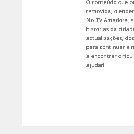
O conteúdo que pr
removida, o endere
No TV Amadora, so
histórias da cida
actualizações, do
para continuar a 
a encontrar dific
ajudar!