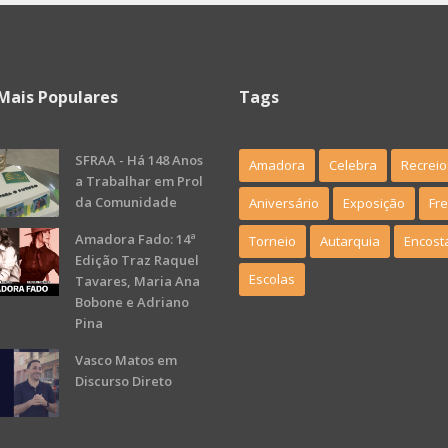
Mais Populares
Tags
SFRAA - Há 148 Anos
Amadora
Celebra
Recreio
a Trabalhar em Prol
da Comunidade
Aniversário
Exposição
Fr
Amadora Fado: 14ª
Torneio
Autarquia
Encost
Edição Traz Raquel
Escolas
Tavares, Maria Ana
Bobone e Adriano
Pina
Vasco Matos em
Discurso Direto