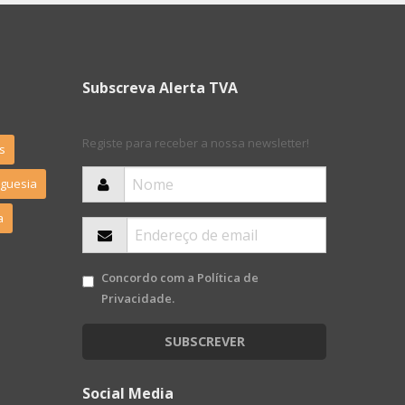
Subscreva Alerta TVA
Registe para receber a nossa newsletter!
s
eguesia
a
Concordo com a
Política de
Privacidade
.
SUBSCREVER
Social Media