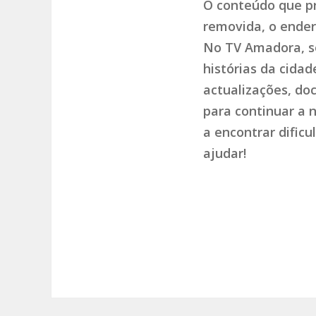
O conteúdo que pr
removida, o endere
No TV Amadora, so
histórias da cida
actualizações, do
para continuar a 
a encontrar dific
ajudar!