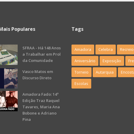
Mais Populares
Tags
SFRAA - Há 148 Anos
Amadora
Celebra
Recreio
a Trabalhar em Prol
da Comunidade
Aniversário
Exposição
Fr
Vasco Matos em
Torneio
Autarquia
Encost
Discurso Direto
Escolas
Amadora Fado: 14ª
Edição Traz Raquel
Tavares, Maria Ana
Bobone e Adriano
Pina