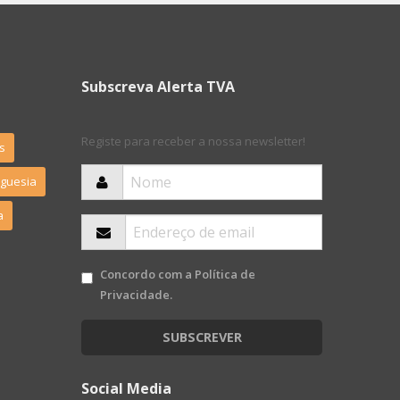
Subscreva Alerta TVA
Registe para receber a nossa newsletter!
s
eguesia
a
Concordo com a
Política de
Privacidade
.
SUBSCREVER
Social Media