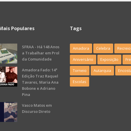
Mais Populares
Tags
SFRAA - Há 148 Anos
Amadora
Celebra
Recreio
a Trabalhar em Prol
da Comunidade
Aniversário
Exposição
Fr
Amadora Fado: 14ª
Torneio
Autarquia
Encost
Edição Traz Raquel
Escolas
Tavares, Maria Ana
Bobone e Adriano
Pina
Vasco Matos em
Discurso Direto