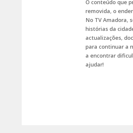
O conteúdo que pr
removida, o endere
No TV Amadora, so
histórias da cida
actualizações, do
para continuar a 
a encontrar dific
ajudar!