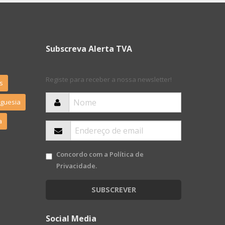
Subscreva Alerta TVA
Registe para receber a nossa newsletter!
s
eguesia
a
Concordo com a
Política de
Privacidade
.
SUBSCREVER
Social Media