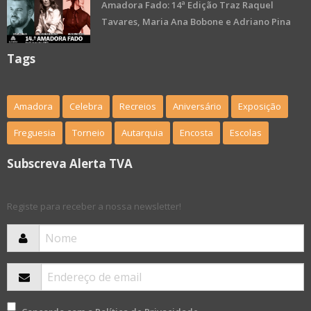
Amadora Fado: 14ª Edição Traz Raquel
Tavares, Maria Ana Bobone e Adriano Pina
Tags
Amadora
Celebra
Recreios
Aniversário
Exposição
Freguesia
Torneio
Autarquia
Encosta
Escolas
Subscreva Alerta TVA
Registe para receber a nossa newsletter!