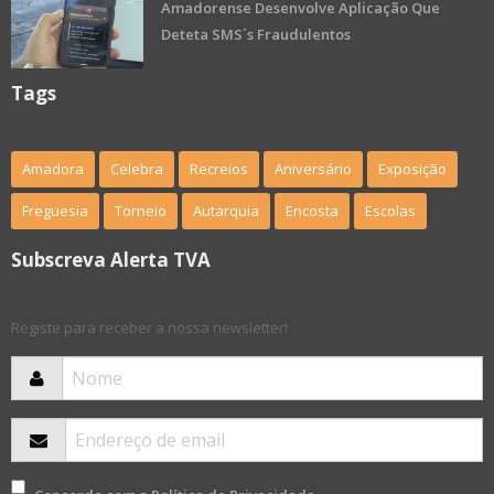
Amadorense Desenvolve Aplicação Que
Deteta SMS´s Fraudulentos
Tags
Amadora
Celebra
Recreios
Aniversário
Exposição
Freguesia
Torneio
Autarquia
Encosta
Escolas
Subscreva Alerta TVA
Registe para receber a nossa newsletter!