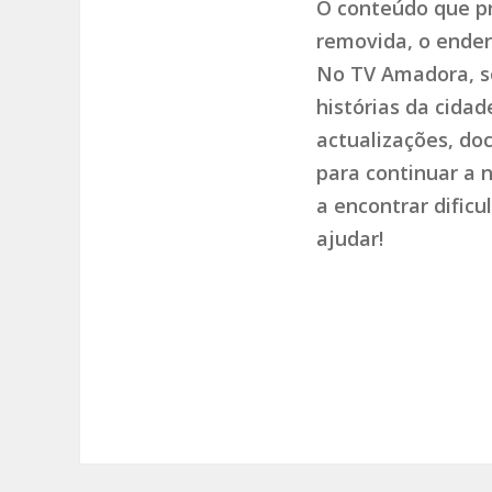
O conteúdo que pr
removida, o endere
No TV Amadora, so
histórias da cida
actualizações, do
para continuar a 
a encontrar dific
ajudar!