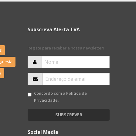
Subscreva Alerta TVA
Registe para receber a nossa newsletter!
s
eguesia
a
Concordo com a
Política de
Privacidade
.
SUBSCREVER
Social Media