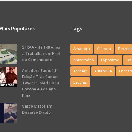
Mais Populares
Tags
SFRAA - Há 148 Anos
Amadora
Celebra
Recreio
a Trabalhar em Prol
da Comunidade
Aniversário
Exposição
Fr
Amadora Fado: 14ª
Torneio
Autarquia
Encost
Edição Traz Raquel
Escolas
Tavares, Maria Ana
Bobone e Adriano
Pina
Vasco Matos em
Discurso Direto