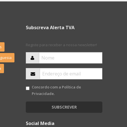
Subscreva Alerta TVA
Registe para receber a nossa newsletter!
s
eguesia
a
Concordo com a
Política de
Privacidade
.
SUBSCREVER
Social Media