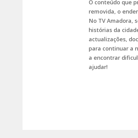
O conteúdo que pr
removida, o endere
No TV Amadora, so
histórias da cida
actualizações, do
para continuar a 
a encontrar dific
ajudar!