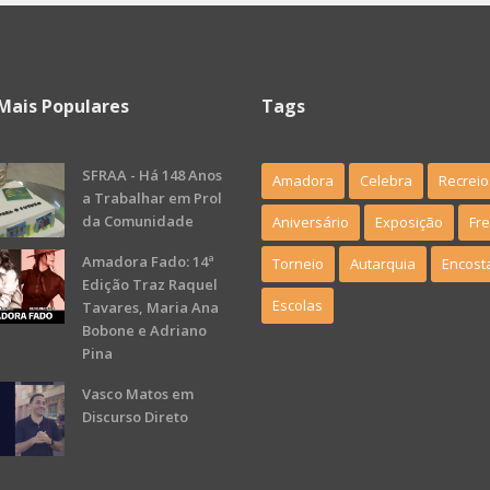
Mais Populares
Tags
SFRAA - Há 148 Anos
Amadora
Celebra
Recreio
a Trabalhar em Prol
da Comunidade
Aniversário
Exposição
Fr
Amadora Fado: 14ª
Torneio
Autarquia
Encost
Edição Traz Raquel
Escolas
Tavares, Maria Ana
Bobone e Adriano
Pina
Vasco Matos em
Discurso Direto