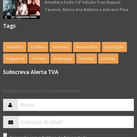
Amadora Fado: 14ª Edição Traz Raquel
Tavares, Maria Ana Bobone e Adriano Pina
Tags
Amadora
Celebra
Recreios
Aniversário
Exposição
Freguesia
Torneio
Autarquia
Encosta
Escolas
Subscreva Alerta TVA
Registe para receber a nossa newsletter!