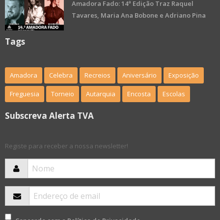
Amadora Fado: 14ª Edição Traz Raquel
Tavares, Maria Ana Bobone e Adriano Pina
Tags
Amadora
Celebra
Recreios
Aniversário
Exposição
Freguesia
Torneio
Autarquia
Encosta
Escolas
Subscreva Alerta TVA
Registe para receber a nossa newsletter!