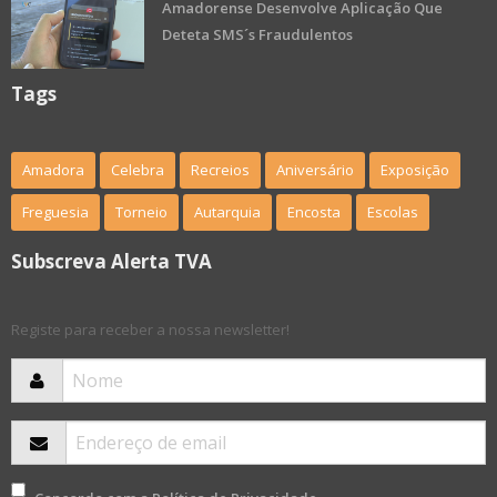
Amadorense Desenvolve Aplicação Que
Deteta SMS´s Fraudulentos
Tags
Amadora
Celebra
Recreios
Aniversário
Exposição
Freguesia
Torneio
Autarquia
Encosta
Escolas
Subscreva Alerta TVA
Registe para receber a nossa newsletter!