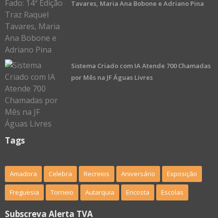
Tavares, Maria Ana Bobone e Adriano Pina
Sistema Criado com IA Atende 700 Chamadas
por Mês na JF Águas Livres
Tags
Amadora
Celebra
Recreios
Aniversário
Exposição
Freguesia
Torneio
Autarquia
Encosta
Escolas
Subscreva Alerta TVA