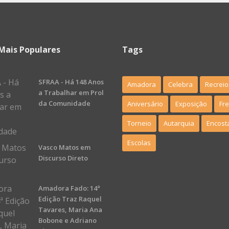
Mais Populares
Tags
SFRAA - Há 148 Anos
Amadora
Celebra
Recreio
a Trabalhar em Prol
da Comunidade
Aniversário
Exposição
Fr
Torneio
Autarquia
Encost
Escolas
Vasco Matos em
Discurso Direto
Amadora Fado: 14ª
Edição Traz Raquel
Tavares, Maria Ana
Bobone e Adriano