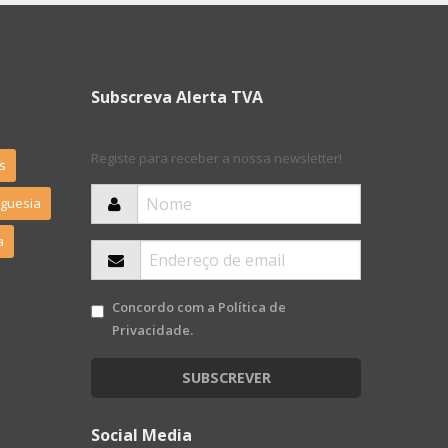
Subscreva Alerta TVA
Registe para receber a nossa newsletter!
s
eguesia
a
Concordo com a
Política de
Privacidade
.
SUBSCREVER
Social Media