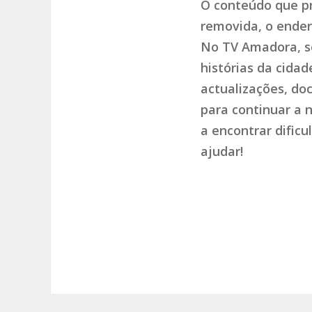
O conteúdo que pr
removida, o endere
No TV Amadora, so
histórias da cida
actualizações, do
para continuar a 
a encontrar dific
ajudar!