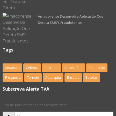
Amadorense Desenvolve Aplicação Que
Deteta SMS´s Fraudulentos
Tags
Amadora
Celebra
Recreios
Aniversário
Exposição
Freguesia
Torneio
Autarquia
Encosta
Escolas
Subscreva Alerta TVA
Registe para receber a nossa newsletter!