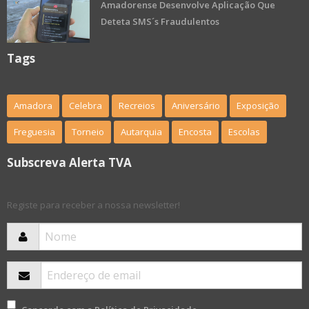
Amadorense Desenvolve Aplicação Que
Deteta SMS´s Fraudulentos
Tags
Amadora
Celebra
Recreios
Aniversário
Exposição
Freguesia
Torneio
Autarquia
Encosta
Escolas
Subscreva Alerta TVA
Registe para receber a nossa newsletter!