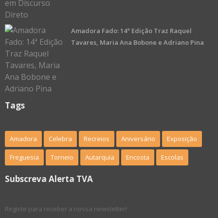
Amadora Fado: 14ª Edição Traz Raquel
Tavares, Maria Ana Bobone e Adriano Pina
Tags
Amadora
Celebra
Recreios
Aniversário
Exposição
Freguesia
Torneio
Autarquia
Encosta
Escolas
Subscreva Alerta TVA
Registe para receber a nossa newsletter!