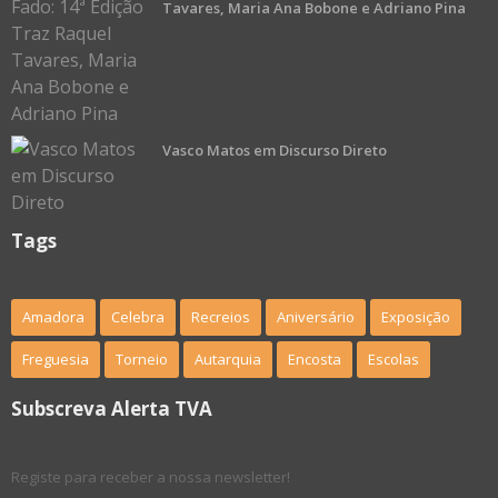
Tavares, Maria Ana Bobone e Adriano Pina
Vasco Matos em Discurso Direto
Tags
Amadora
Celebra
Recreios
Aniversário
Exposição
Freguesia
Torneio
Autarquia
Encosta
Escolas
Subscreva Alerta TVA
Registe para receber a nossa newsletter!