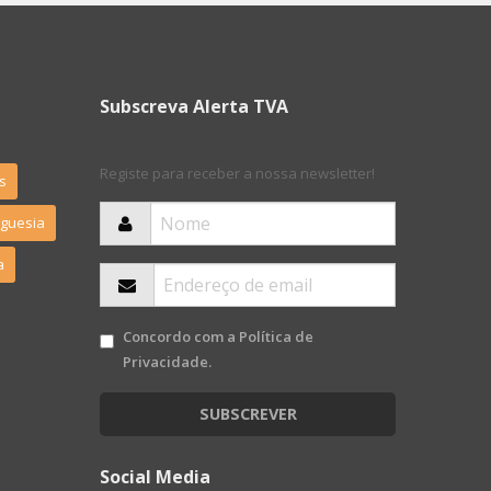
Subscreva Alerta TVA
Registe para receber a nossa newsletter!
s
eguesia
a
Concordo com a
Política de
Privacidade
.
SUBSCREVER
Social Media