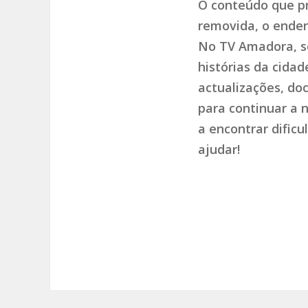
O conteúdo que pr
removida, o endere
No TV Amadora, so
histórias da cida
actualizações, do
para continuar a 
a encontrar dific
ajudar!