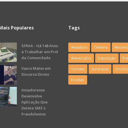
Mais Populares
Tags
SFRAA - Há 148 Anos
Amadora
Celebra
Recreio
a Trabalhar em Prol
da Comunidade
Aniversário
Exposição
Fr
Vasco Matos em
Torneio
Autarquia
Encost
Discurso Direto
Escolas
Amadorense
Desenvolve
Aplicação Que
Deteta SMS´s
Fraudulentos