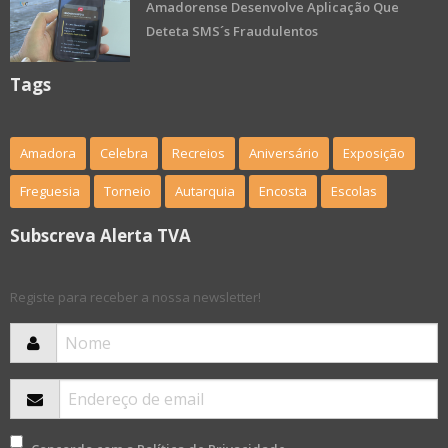
Amadorense Desenvolve Aplicação Que
Deteta SMS´s Fraudulentos
Tags
Amadora
Celebra
Recreios
Aniversário
Exposição
Freguesia
Torneio
Autarquia
Encosta
Escolas
Subscreva Alerta TVA
Registe para receber a nossa newsletter!