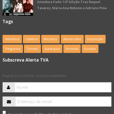
Amadora Fado: 14ª Edição Traz Raquel
Tavares, Maria Ana Bobone e Adriano Pina
Tags
Amadora
Celebra
Recreios
Aniversário
Exposição
Freguesia
Torneio
Autarquia
Encosta
Escolas
Subscreva Alerta TVA
Registe para receber a nossa newsletter!