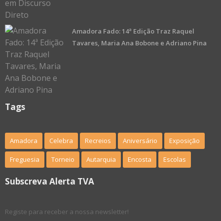
Amadora Fado: 14ª Edição Traz Raquel
Tavares, Maria Ana Bobone e Adriano Pina
Tags
Amadora
Celebra
Recreios
Aniversário
Exposição
Freguesia
Torneio
Autarquia
Encosta
Escolas
Subscreva Alerta TVA
Registe para receber a nossa newsletter!