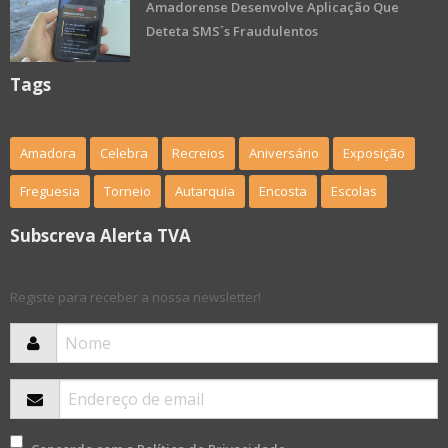
Amadorense Desenvolve Aplicação Que
Deteta SMS´s Fraudulentos
Tags
Amadora
Celebra
Recreios
Aniversário
Exposição
Freguesia
Torneio
Autarquia
Encosta
Escolas
Subscreva Alerta TVA
Registe para receber a nossa newsletter!