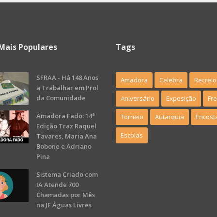
Mais Populares
Tags
SFRAA - Há 148 Anos
Amadora
Celebra
Recreio
a Trabalhar em Prol
da Comunidade
Aniversário
Exposição
Fr
Amadora Fado: 14ª
Torneio
Autarquia
Encost
Edição Traz Raquel
Escolas
Tavares, Maria Ana
Bobone e Adriano
Pina
Sistema Criado com
IA Atende 700
Chamadas por Mês
na JF Águas Livres