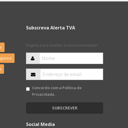
Subscreva Alerta TVA
Registe para receber a nossa newsletter!
s
eguesia
a
Concordo com a
Política de
Privacidade
.
SUBSCREVER
Social Media