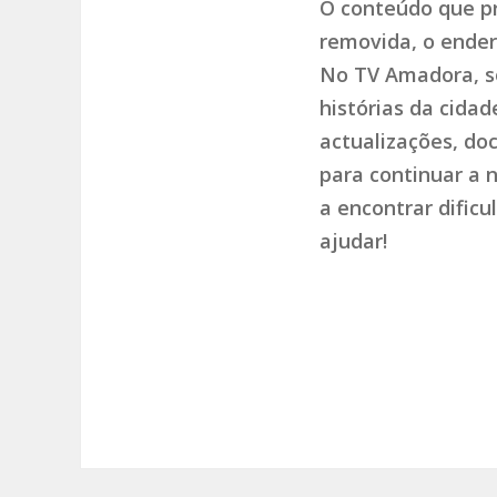
O conteúdo que pr
removida, o endere
No TV Amadora, so
histórias da cida
actualizações, do
para continuar a 
a encontrar dific
ajudar!