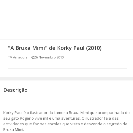
SOMOS TODOS EUROPEUS
ENCONTROS IMAGINÁRIOS
AMADORA LIGA À RESILIÊNCIA
"A Bruxa Mimi" de Korky Paul (2010)
VEMOS OUVIMOS E LEMOS
TV Amadora
26 Novembro 2010
(RE) PENSAMENTOS
ECOMOVE-TE
Descrição
HISTÓRIAS DE ABRIL
Korky Paul é o ilustrador da famosa Bruxa Mimi que acompanhada do
seu gato Rogério vive mil e uma aventuras. O ilustrador fala das
actividades que faz nas escolas que visita e desvenda o segredo da
Bruxa Mimi.