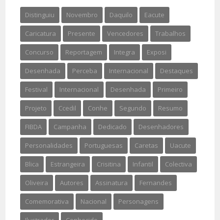
Distinguiu
Novembro
Daquilo
Eacute
Caricatura
Presente
Vencedores
Trabalhos
Concurso
Reportagem
Integra
Exposi
Desenhada
Perceba
Internacional
Destaques
Festival
Internacional
Desenhada
Primeiro
Projeto
Ccedil
Conhe
Segundo
Resumo
FIBDA
Campanha
Dedicado
Desenhadores
Personalidades
Portuguesas
Caretas
Uacute
Blica
Estrangeira
Crisitina
Infantil
Colectiva
Oliveira
Autores
Assinatura
Fernandes
Comemorativa
Nacional
Personagens