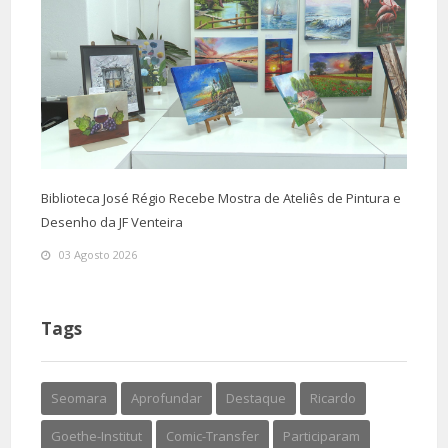
Biblioteca José Régio Recebe Mostra de Ateliês de Pintura e
Desenho da JF Venteira
03 Agosto 2026
Tags
Seomara
Aprofundar
Destaque
Ricardo
Goethe-Institut
Comic-Transfer
Participaram