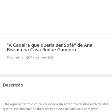
SOMOS TODOS EUROPEUS
ENCONTROS IMAGINÁRIOS
AMADORA LIGA À RESILIÊNCIA
VEMOS OUVIMOS E LEMOS
"A Cadeira que queria ser Sofá" de Ana
Biscaia na Casa Roque Gameiro
(RE) PENSAMENTOS
TV Amadora
07 Novembro 2013
ECOMOVE-TE
HISTÓRIAS DE ABRIL
Descrição
Este equipamento cultural da cidade da Amadora recebe esta mostra
que reúne ilustrações da autoria de Ana Biscaia, que com este