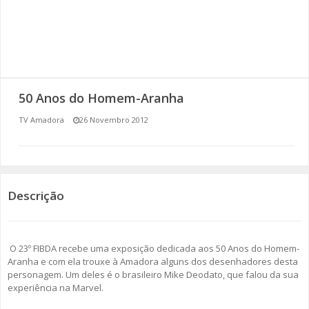
SOMOS TODOS EUROPEUS
ENCONTROS IMAGINÁRIOS
AMADORA LIGA À RESILIÊNCIA
50 Anos do Homem-Aranha
VEMOS OUVIMOS E LEMOS
TV Amadora
26 Novembro 2012
(RE) PENSAMENTOS
ECOMOVE-TE
Descrição
HISTÓRIAS DE ABRIL
O 23º FIBDA recebe uma exposição dedicada aos 50 Anos do Homem-
Aranha e com ela trouxe à Amadora alguns dos desenhadores desta
personagem. Um deles é o brasileiro Mike Deodato, que falou da sua
experiência na Marvel.