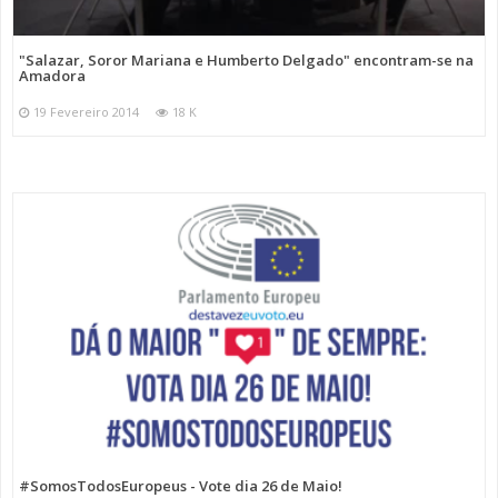
"Salazar, Soror Mariana e Humberto Delgado" encontram-se na
Amadora
19 Fevereiro 2014
18 K
#SomosTodosEuropeus - Vote dia 26 de Maio!