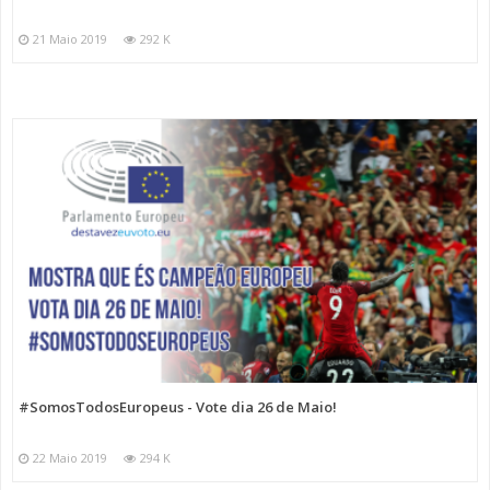
21 Maio 2019
292 K
#SomosTodosEuropeus - Vote dia 26 de Maio!
22 Maio 2019
294 K