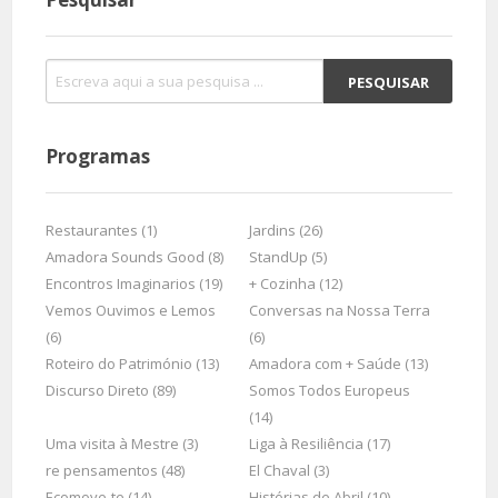
Programas
Restaurantes (1)
Jardins (26)
Amadora Sounds Good (8)
StandUp (5)
Encontros Imaginarios (19)
+ Cozinha (12)
Vemos Ouvimos e Lemos
Conversas na Nossa Terra
(6)
(6)
Roteiro do Património (13)
Amadora com + Saúde (13)
Discurso Direto (89)
Somos Todos Europeus
(14)
Uma visita à Mestre (3)
Liga à Resiliência (17)
re pensamentos (48)
El Chaval (3)
Ecomove-te (14)
Histórias de Abril (10)