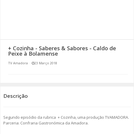
SOMOS TODOS EUROPEUS
ENCONTROS IMAGINÁRIOS
AMADORA LIGA À RESILIÊNCIA
+ Cozinha - Saberes & Sabores - Caldo de
VEMOS OUVIMOS E LEMOS
Peixe à Bolamense
TV Amadora
23 Março 2018
(RE) PENSAMENTOS
ECOMOVE-TE
HISTÓRIAS DE ABRIL
Descrição
Segundo episódio da rubrica + Cozinha, uma produção TVAMADORA.
Parceria: Confraria Gastronómica da Amadora.