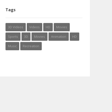
Tags
3D Videos
Videos
HD
Movies
Sports
3D
Movies
Animation
HD
Music
Recreation