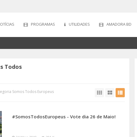
OTÍCIAS
PROGRAMAS
UTILIDADES
AMADORA BD
os Todos
ategoria Somos Todos Europeus
#SomosTodosEuropeus - Vote dia 26 de Maio!