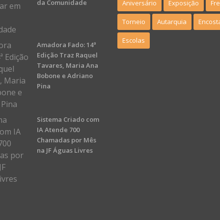
da Comunidade
Aniversário
Exposição
Fr
Torneio
Autarquia
Encost
Escolas
Amadora Fado: 14ª
Edição Traz Raquel
Tavares, Maria Ana
Bobone e Adriano
Pina
Sistema Criado com
IA Atende 700
Chamadas por Mês
na JF Águas Livres