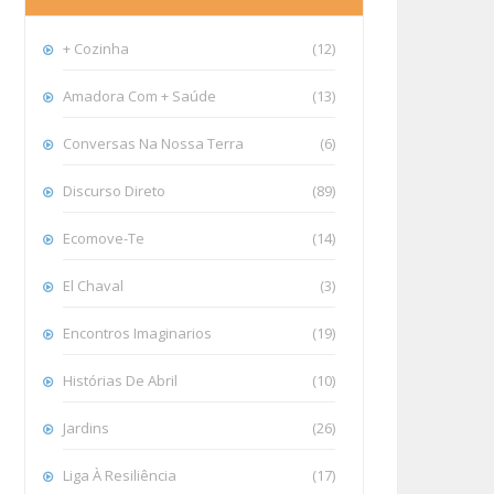
+ Cozinha
(12)
Amadora Com + Saúde
(13)
Conversas Na Nossa Terra
(6)
Discurso Direto
(89)
Ecomove-Te
(14)
El Chaval
(3)
Encontros Imaginarios
(19)
Histórias De Abril
(10)
Jardins
(26)
Liga À Resiliência
(17)