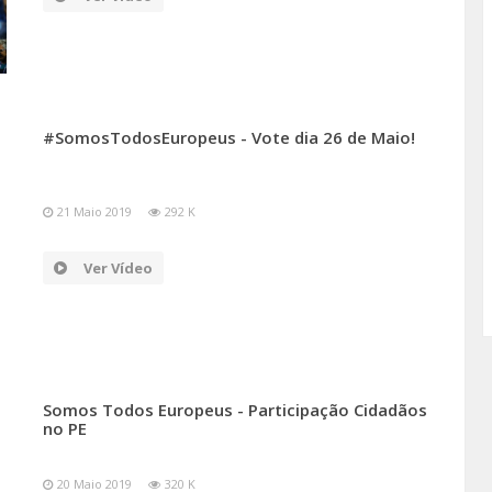
#SomosTodosEuropeus - Vote dia 26 de Maio!
21 Maio 2019
292 K
Ver Vídeo
Somos Todos Europeus - Participação Cidadãos
no PE
20 Maio 2019
320 K