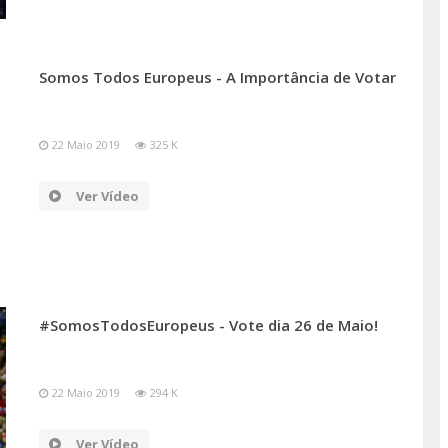
Somos Todos Europeus - A Importância de Votar
22 Maio 2019
325 K
Ver Vídeo
#SomosTodosEuropeus - Vote dia 26 de Maio!
22 Maio 2019
294 K
Ver Vídeo