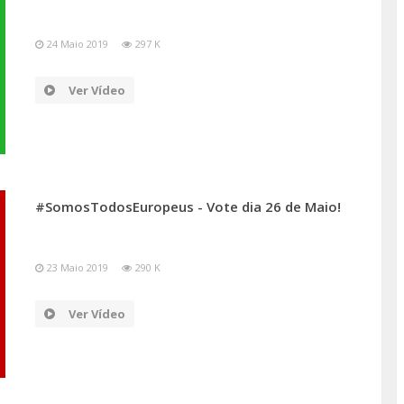
24 Maio 2019
297 K
Ver Vídeo
#SomosTodosEuropeus - Vote dia 26 de Maio!
23 Maio 2019
290 K
Ver Vídeo