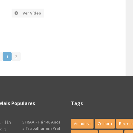
Ver Vídeo
1
2
Mais Populares
Tags
SFRAA - Há 148 Anos
Amadora
Celebra
Recreio
a Trabalhar em Prol