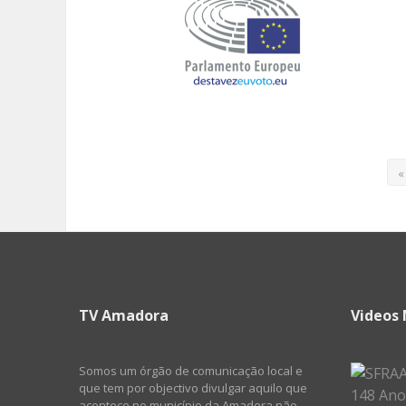
«
TV Amadora
Videos 
Somos um órgão de comunicação local e
que tem por objectivo divulgar aquilo que
acontece no município da Amadora não