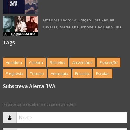
Amadora Fado: 14ª Edição Traz Raquel
Tavares, Maria Ana Bobone e Adriano Pina
Tags
Amadora
Celebra
Recreios
Aniversário
Exposição
Freguesia
Torneio
Autarquia
Encosta
Escolas
Subscreva Alerta TVA
Registe para receber a nossa newsletter!