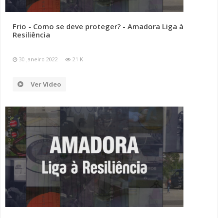
SOMOS TODOS EUROPEUS
Frio - Como se deve proteger? - Amadora Liga à
Resiliência
ENCONTROS IMAGINÁRIOS
30 Janeiro 2022
21 K
AMADORA LIGA À RESILIÊNCIA
Ver Vídeo
VEMOS OUVIMOS E LEMOS
(RE) PENSAMENTOS
ECOMOVE-TE
HISTÓRIAS DE ABRIL