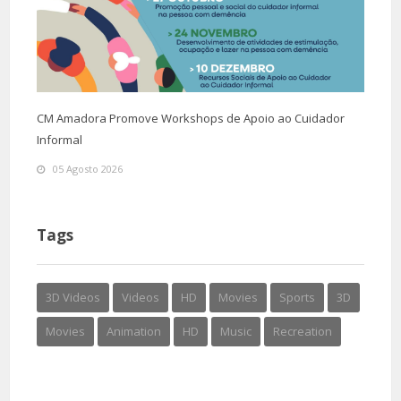
CM Amadora Promove Workshops de Apoio ao Cuidador
Informal
05 Agosto 2026
Tags
3D Videos
Videos
HD
Movies
Sports
3D
Movies
Animation
HD
Music
Recreation