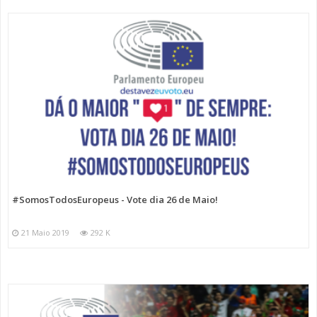
#SomosTodosEuropeus - Vote dia 26 de Maio!
21 Maio 2019
292 K