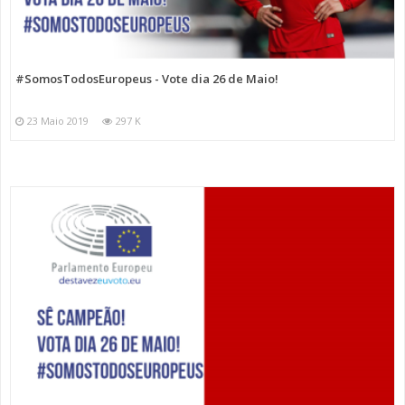
#SomosTodosEuropeus - Vote dia 26 de Maio!
23 Maio 2019
297 K