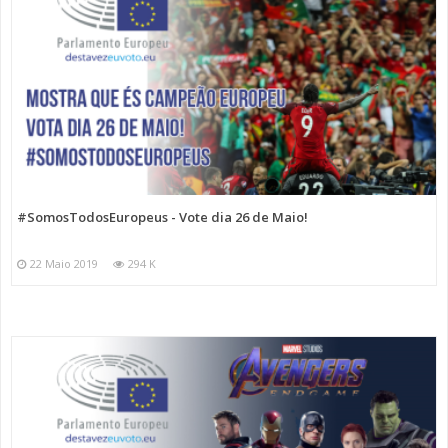
#SomosTodosEuropeus - Vote dia 26 de Maio!
22 Maio 2019
294 K