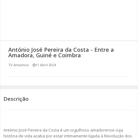
SOMOS TODOS EUROPEUS
ENCONTROS IMAGINÁRIOS
AMADORA LIGA À RESILIÊNCIA
António José Pereira da Costa - Entre a
VEMOS OUVIMOS E LEMOS
Amadora, Guiné e Coimbra
TV Amadora
11 Abril 2024
(RE) PENSAMENTOS
ECOMOVE-TE
HISTÓRIAS DE ABRIL
Descrição
António José Pereira da Costa é um orgulhoso amadorense cuja
história de vida acaba por estar intimamente ligada à Revolução dos