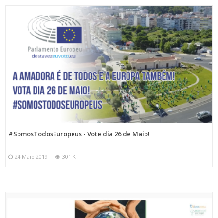
#SomosTodosEuropeus - Vote dia 26 de Maio!
24 Maio 2019
301 K