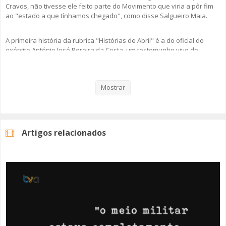
Cravos, não tivesse ele feito parte do Movimento que viria a pôr fim
ao "estado a que tínhamos chegado", como disse Salgueiro Maia.
A primeira história da rubrica "Histórias de Abril" é a do oficial do
exército António José Pereira da Costa, um testemunho vivo de
memória, resiliência e ação.
Ouça esta e todas as outras histórias em podcast e comemore e viva
Mostrar
a Liberdade com as nossas "Histórias de Abril".
Artigos relacionados
Categorias
Programas
Histórias De Abril