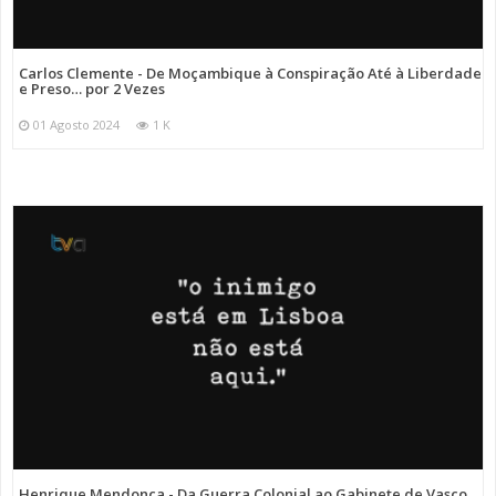
Carlos Clemente - De Moçambique à Conspiração Até à Liberdade
e Preso… por 2 Vezes
01 Agosto 2024
1 K
Henrique Mendonça - Da Guerra Colonial ao Gabinete de Vasco