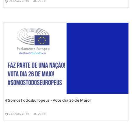
24 Maio 2019
297 K
#SomosTodosEuropeus - Vote dia 26 de Maio!
24 Maio 2019
291 K