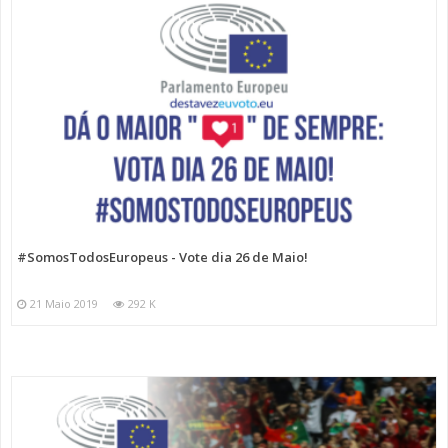
#SomosTodosEuropeus - Vote dia 26 de Maio!
21 Maio 2019
292 K