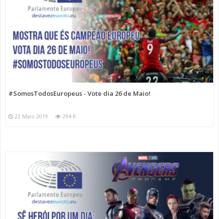
#SomosTodosEuropeus - Vote dia 26 de Maio!
22 Maio 2019
294 K