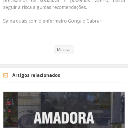
precisamos de socializar. E podemos fazê-lo, basta
seguir à risca algumas recomendações.
Saiba quais com o enfermeiro Gonçalo Cabral!
#amadoraligaàresiliência
#covid19
#combateacovid19
Mostrar
Categorias
Programas
Liga À Resiliência
Artigos relacionados