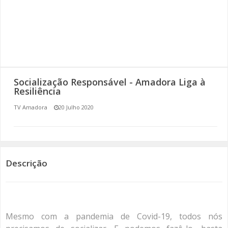
SOMOS TODOS EUROPEUS
ENCONTROS IMAGINÁRIOS
AMADORA LIGA À RESILIÊNCIA
Socialização Responsável - Amadora Liga à
VEMOS OUVIMOS E LEMOS
Resiliência
TV Amadora
20 Julho 2020
(RE) PENSAMENTOS
ECOMOVE-TE
HISTÓRIAS DE ABRIL
Descrição
Mesmo com a pandemia de Covid-19, todos nós