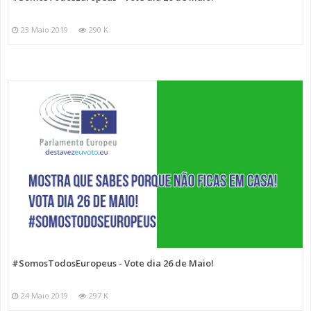
23 Maio 2019
290 K
#SomosTodosEuropeus - Vote dia 26 de Maio!
24 Maio 2019
297 K