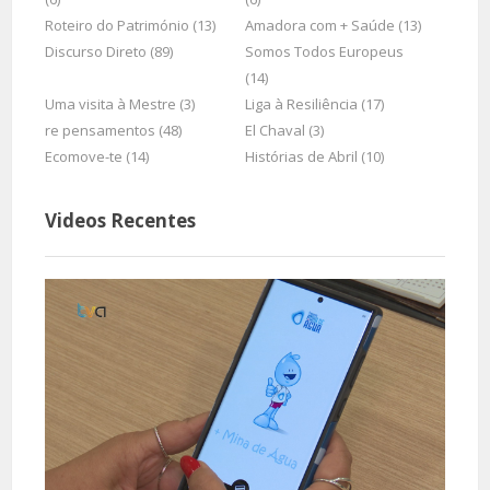
Roteiro do Património (13)
Amadora com + Saúde (13)
Discurso Direto (89)
Somos Todos Europeus
(14)
Uma visita à Mestre (3)
Liga à Resiliência (17)
re pensamentos (48)
El Chaval (3)
Ecomove-te (14)
Histórias de Abril (10)
Videos Recentes