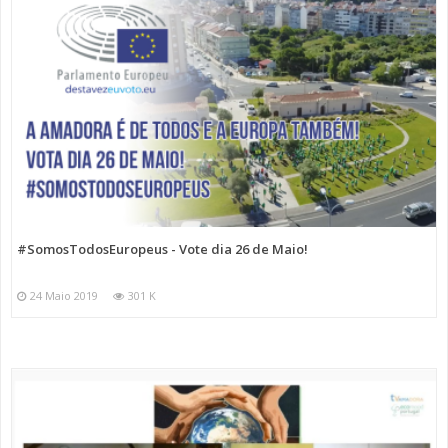
#SomosTodosEuropeus - Vote dia 26 de Maio!
24 Maio 2019
301 K