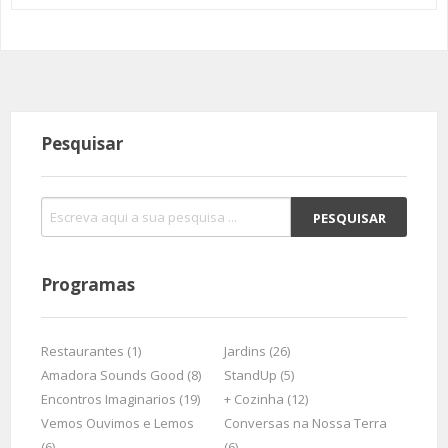
Pesquisar
Programas
Restaurantes (1)
Jardins (26)
Amadora Sounds Good (8)
StandUp (5)
Encontros Imaginarios (19)
+ Cozinha (12)
Vemos Ouvimos e Lemos
Conversas na Nossa Terra
(6)
(6)