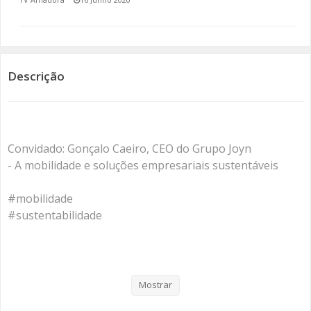
SOMOS TODOS EUROPEUS
ENCONTROS IMAGINÁRIOS
Descrição
AMADORA LIGA À RESILIÊNCIA
VEMOS OUVIMOS E LEMOS
Convidado: Gonçalo Caeiro, CEO do Grupo Joyn
(RE) PENSAMENTOS
- A mobilidade e soluções empresariais sustentáveis
ECOMOVE-TE
#mobilidade
#sustentabilidade
HISTÓRIAS DE ABRIL
Categorias
Programas
Re Pensamentos
Mostrar