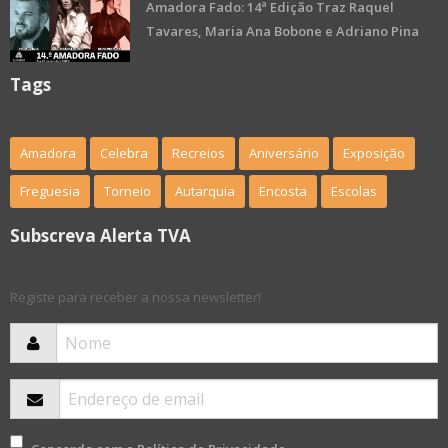
Amadora Fado: 14ª Edição Traz Raquel
Tavares, Maria Ana Bobone e Adriano Pina
Tags
Amadora
Celebra
Recreios
Aniversário
Exposição
Freguesia
Torneio
Autarquia
Encosta
Escolas
Subscreva Alerta TVA
Registe para receber a nossa newsletter!