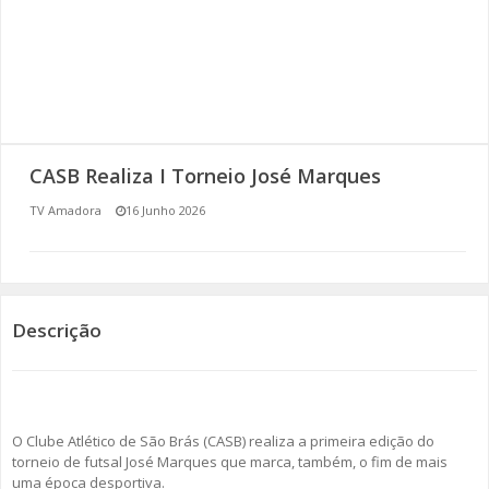
SOMOS TODOS EUROPEUS
ENCONTROS IMAGINÁRIOS
AMADORA LIGA À RESILIÊNCIA
CASB Realiza I Torneio José Marques
VEMOS OUVIMOS E LEMOS
TV Amadora
16 Junho 2026
(RE) PENSAMENTOS
ECOMOVE-TE
Descrição
HISTÓRIAS DE ABRIL
O Clube Atlético de São Brás (CASB) realiza a primeira edição do
torneio de futsal José Marques que marca, também, o fim de mais
uma época desportiva.