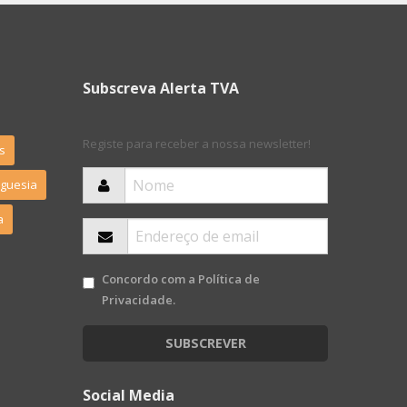
Subscreva Alerta TVA
Registe para receber a nossa newsletter!
s
eguesia
a
Concordo com a
Política de
Privacidade
.
SUBSCREVER
Social Media