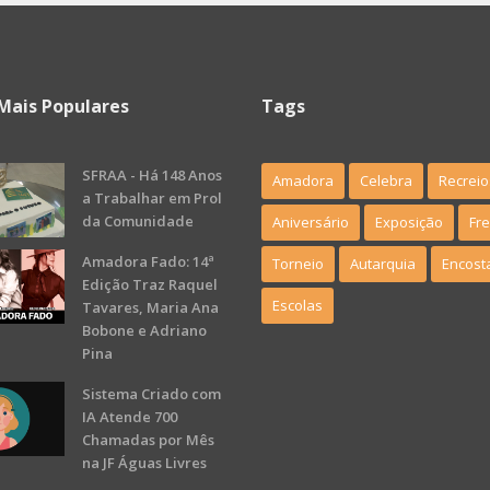
Mais Populares
Tags
SFRAA - Há 148 Anos
Amadora
Celebra
Recreio
a Trabalhar em Prol
da Comunidade
Aniversário
Exposição
Fr
Amadora Fado: 14ª
Torneio
Autarquia
Encost
Edição Traz Raquel
Escolas
Tavares, Maria Ana
Bobone e Adriano
Pina
Sistema Criado com
IA Atende 700
Chamadas por Mês
na JF Águas Livres