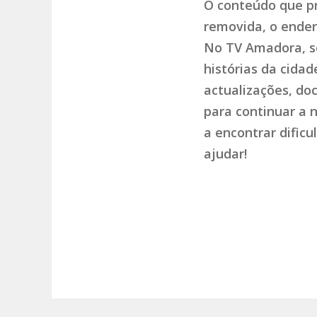
O conteúdo que pr
removida, o endere
No TV Amadora, so
histórias da cida
actualizações, do
para continuar a 
a encontrar dific
ajudar!