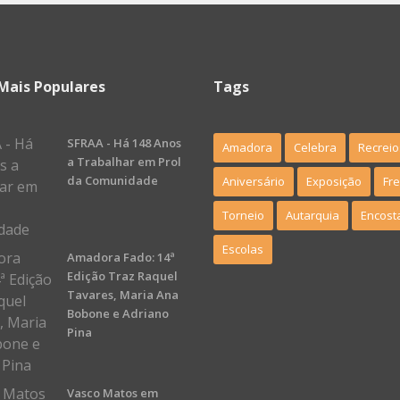
Mais Populares
Tags
SFRAA - Há 148 Anos
Amadora
Celebra
Recreio
a Trabalhar em Prol
da Comunidade
Aniversário
Exposição
Fr
Torneio
Autarquia
Encost
Escolas
Amadora Fado: 14ª
Edição Traz Raquel
Tavares, Maria Ana
Bobone e Adriano
Pina
Vasco Matos em