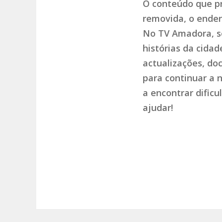
O conteúdo que pr
removida, o endere
No TV Amadora, so
histórias da cida
actualizações, do
para continuar a 
a encontrar dific
ajudar!