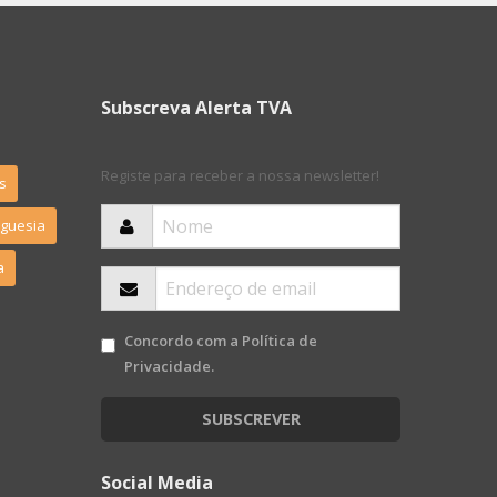
Subscreva Alerta TVA
Registe para receber a nossa newsletter!
s
eguesia
a
Concordo com a
Política de
Privacidade
.
SUBSCREVER
Social Media