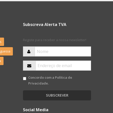
Subscreva Alerta TVA
Registe para receber a nossa newsletter!
s
eguesia
a
Concordo com a
Política de
Privacidade
.
SUBSCREVER
Social Media