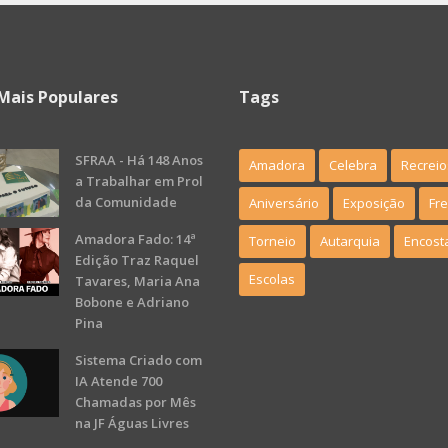
Mais Populares
Tags
SFRAA - Há 148 Anos
Amadora
Celebra
Recreio
a Trabalhar em Prol
da Comunidade
Aniversário
Exposição
Fr
Amadora Fado: 14ª
Torneio
Autarquia
Encost
Edição Traz Raquel
Escolas
Tavares, Maria Ana
Bobone e Adriano
Pina
Sistema Criado com
IA Atende 700
Chamadas por Mês
na JF Águas Livres