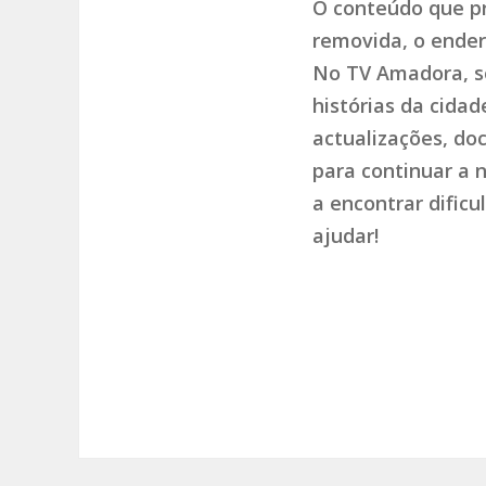
O conteúdo que pr
removida, o endere
No TV Amadora, so
histórias da cida
actualizações, do
para continuar a 
a encontrar dific
ajudar!